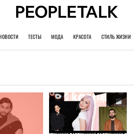
НОВОСТИ
ТЕСТЫ
МОДА
КРАСОТА
СТИЛЬ ЖИЗНИ
Тренды
Уход за лицом
Культура
Шопинг
Волосы
Кино и сер
Как носить
Маникюр
Еда и ресто
Украшения и часы
Парфюм
Путешестви
Спорт
Психология
Диеты
Астрология
Пластика
Музыка
Дизайн