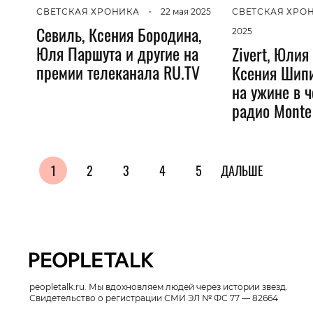
СВЕТСКАЯ ХРО
СВЕТСКАЯ ХРОНИКА
•
22 мая 2025
Севиль, Ксения Бородина,
2025
Юля Паршута и другие на
Zivert, Юлия
премии телеканала RU.TV
Ксения Шипи
на ужине в 
радио Monte
1
2
3
4
5
ДАЛЬШЕ
peopletalk.ru. Мы вдохновляем людей через истории звезд.
Свидетельство о регистрации СМИ ЭЛ № ФС 77 — 82664