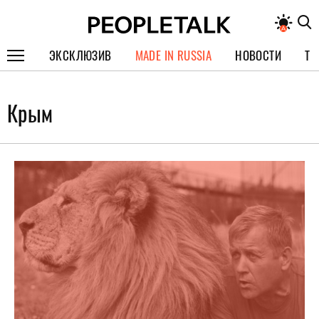
ЭКСКЛЮЗИВ
MADE IN RUSSIA
НОВОСТИ
ТЕ
ГЕРОИ PEOPLETALK
Крым
СПЕЦПРОЕКТЫ
ИНТЕРВЬЮ
ПОКОЛЕНИЕ