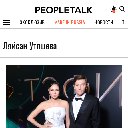
ЭКСКЛЮЗИВ
MADE IN RUSSIA
НОВОСТИ
ТЕ
ГЕРОИ PEOPLETALK
Ляйсан Утяшева
СПЕЦПРОЕКТЫ
ИНТЕРВЬЮ
ПОКОЛЕНИЕ