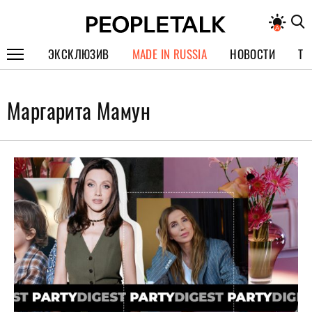
ЭКСКЛЮЗИВ
MADE IN RUSSIA
НОВОСТИ
ТЕ
ГЕРОИ PEOPLETALK
Маргарита Мамун
СПЕЦПРОЕКТЫ
ИНТЕРВЬЮ
ПОКОЛЕНИЕ