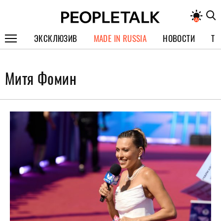
ЭКСКЛЮЗИВ
MADE IN RUSSIA
НОВОСТИ
ТЕ
ГЕРОИ PEOPLETALK
Митя Фомин
СПЕЦПРОЕКТЫ
ИНТЕРВЬЮ
ПОКОЛЕНИЕ