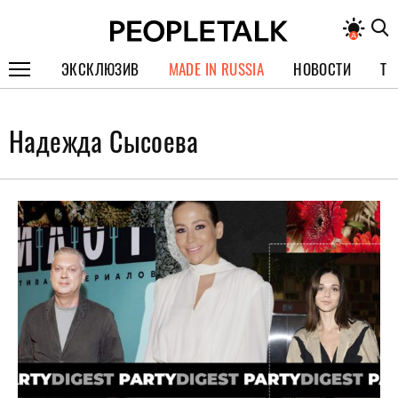
ЭКСКЛЮЗИВ
MADE IN RUSSIA
НОВОСТИ
ТЕ
ГЕРОИ PEOPLETALK
Надежда Сысоева
СПЕЦПРОЕКТЫ
ИНТЕРВЬЮ
ПОКОЛЕНИЕ