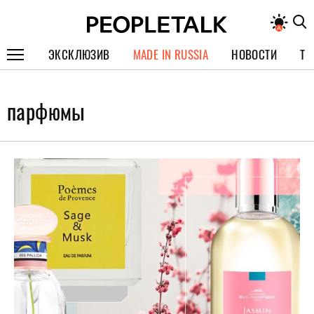
ЭКСКЛЮЗИВ
MADE IN RUSSIA
НОВОСТИ
ТЕ
ГЕРОИ PEOPLETALK
парфюмы
СПЕЦПРОЕКТЫ
ИНТЕРВЬЮ
ПОКОЛЕНИЕ