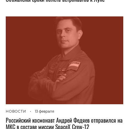
НОВОСТИ
•
13 февраля
Российский космонавт Андрей Федяев отправился на
МКС в составе миссии SpaceX Crew-12