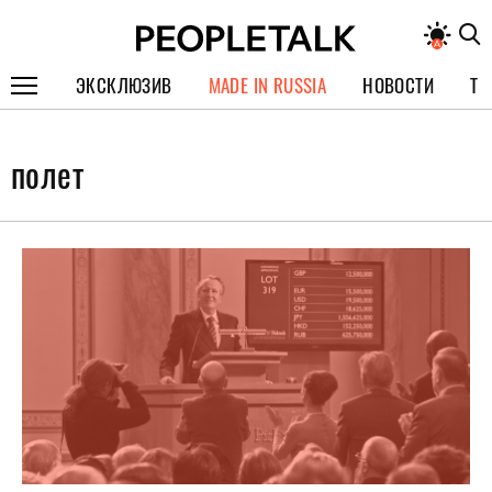
ЭКСКЛЮЗИВ
MADE IN RUSSIA
НОВОСТИ
ТЕ
ГЕРОИ PEOPLETALK
полет
СПЕЦПРОЕКТЫ
ИНТЕРВЬЮ
ПОКОЛЕНИЕ