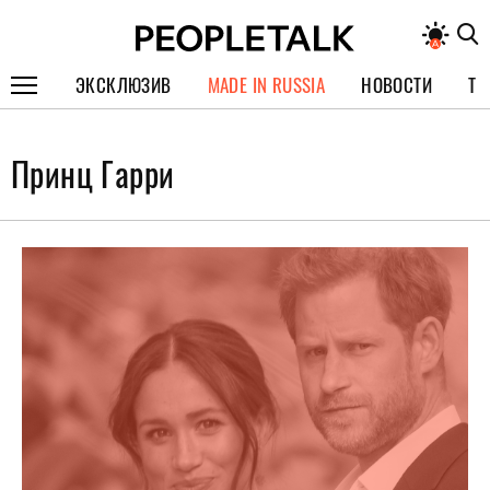
ЭКСКЛЮЗИВ
MADE IN RUSSIA
НОВОСТИ
ТЕ
ГЕРОИ PEOPLETALK
Принц Гарри
СПЕЦПРОЕКТЫ
ИНТЕРВЬЮ
ПОКОЛЕНИЕ