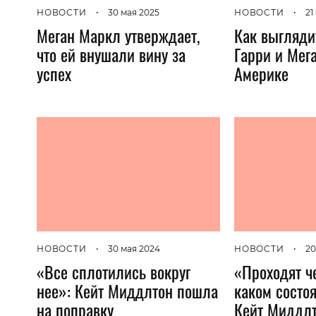
НОВОСТИ
•
30 мая 2025
НОВОСТИ
•
21
Меган Маркл утверждает,
Как выгляди
что ей внушали вину за
Гарри и Мег
успех
Америке
НОВОСТИ
•
30 мая 2024
НОВОСТИ
•
20
«Все сплотились вокруг
«Проходят че
нее»: Кейт Миддлтон пошла
каком состо
на поправку
Кейт Миддлт