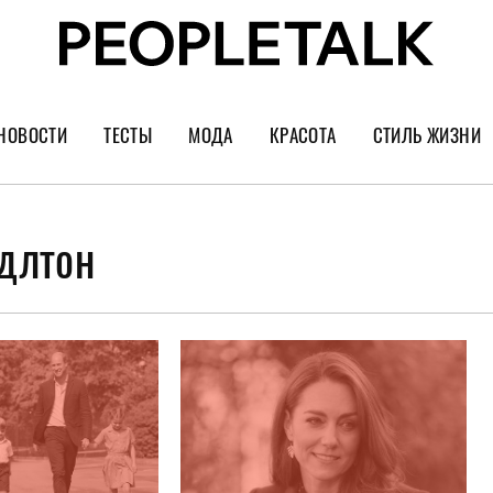
НОВОСТИ
ТЕСТЫ
МОДА
КРАСОТА
СТИЛЬ ЖИЗНИ
Тренды
Уход за лицом
Культура
Шопинг
Волосы
Кино и сер
длтон
Как носить
Маникюр
Еда и ресто
Украшения и часы
Парфюм
Путешестви
Спорт
Психология
Диеты
Астрология
Пластика
Музыка
Дизайн