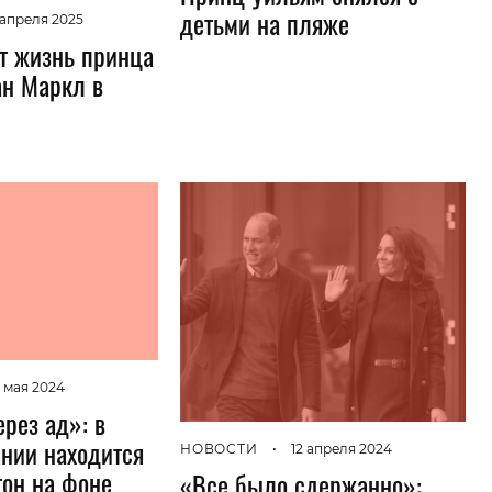
детьми на пляже
 апреля 2025
т жизнь принца
ан Маркл в
 мая 2024
рез ад»: в
янии находится
НОВОСТИ
•
12 апреля 2024
он на фоне
«Все было сдержанно»: