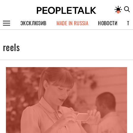
ЭКСКЛЮЗИВ
MADE IN RUSSIA
НОВОСТИ
ТЕ
ГЕРОИ PEOPLETALK
reels
СПЕЦПРОЕКТЫ
ИНТЕРВЬЮ
ПОКОЛЕНИЕ