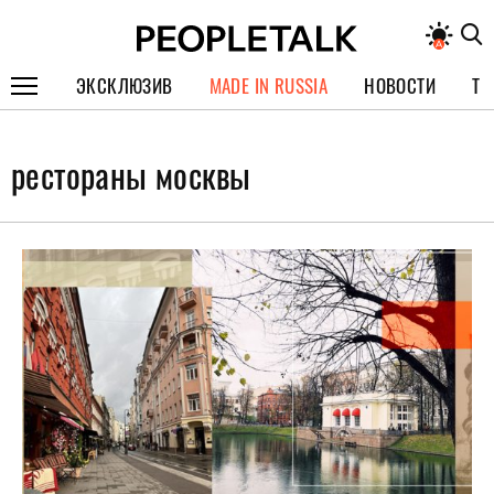
ЭКСКЛЮЗИВ
MADE IN RUSSIA
НОВОСТИ
ТЕ
ГЕРОИ PEOPLETALK
рестораны москвы
СПЕЦПРОЕКТЫ
ИНТЕРВЬЮ
ПОКОЛЕНИЕ