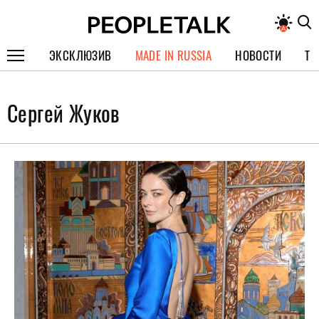
ЭКСКЛЮЗИВ
MADE IN RUSSIA
НОВОСТИ
ТЕ
ГЕРОИ PEOPLETALK
Сергей Жуков
СПЕЦПРОЕКТЫ
ИНТЕРВЬЮ
ПОКОЛЕНИЕ