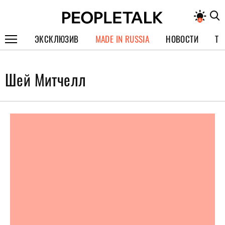
ЭКСКЛЮЗИВ
MADE IN RUSSIA
НОВОСТИ
ТЕ
ГЕРОИ PEOPLETALK
Шей Митчелл
СПЕЦПРОЕКТЫ
ИНТЕРВЬЮ
ПОКОЛЕНИЕ