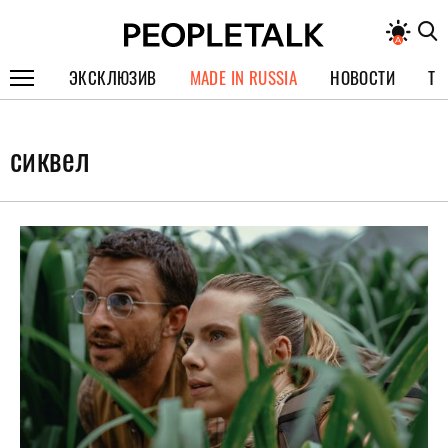
ЭКСКЛЮЗИВ
MADE IN RUSSIA
НОВОСТИ
ТЕ
ГЕРОИ PEOPLETALK
сиквел
СПЕЦПРОЕКТЫ
ИНТЕРВЬЮ
ПОКОЛЕНИЕ