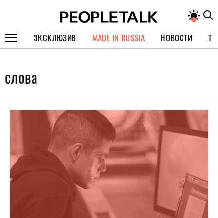
ЭКСКЛЮЗИВ
MADE IN RUSSIA
НОВОСТИ
ТЕ
ГЕРОИ PEOPLETALK
слова
СПЕЦПРОЕКТЫ
ИНТЕРВЬЮ
ПОКОЛЕНИЕ