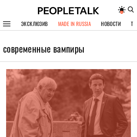
ЭКСКЛЮЗИВ
MADE IN RUSSIA
НОВОСТИ
ТЕ
ГЕРОИ PEOPLETALK
современные вампиры
СПЕЦПРОЕКТЫ
ИНТЕРВЬЮ
ПОКОЛЕНИЕ