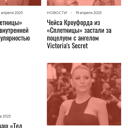
 апреля 2025
НОВОСТИ
•
19 апреля 2025
летницы»
Чейса Кроуфорда из
 внутренней
«Сплетницы» застали за
пулярностью
поцелуем с ангелом
Victoria's Secret
а 2025
ваш «Тед