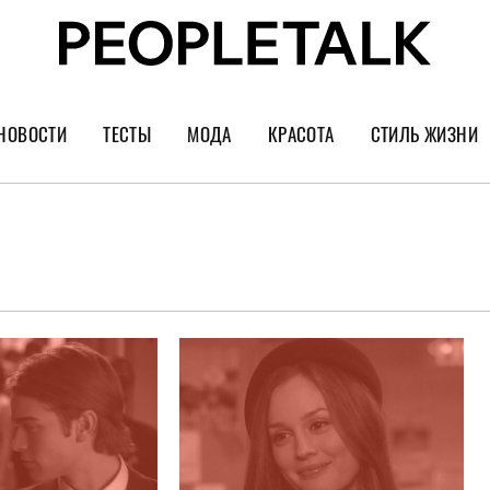
НОВОСТИ
ТЕСТЫ
МОДА
КРАСОТА
СТИЛЬ ЖИЗНИ
Тренды
Уход за лицом
Культура
Шопинг
Волосы
Кино и сер
Как носить
Маникюр
Еда и ресто
Украшения и часы
Парфюм
Путешестви
Спорт
Психология
Диеты
Астрология
Пластика
Музыка
Дизайн