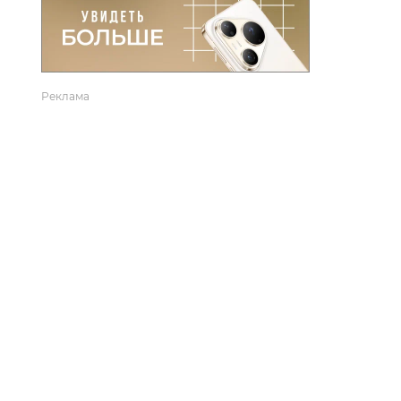
вто
акции
Реклама