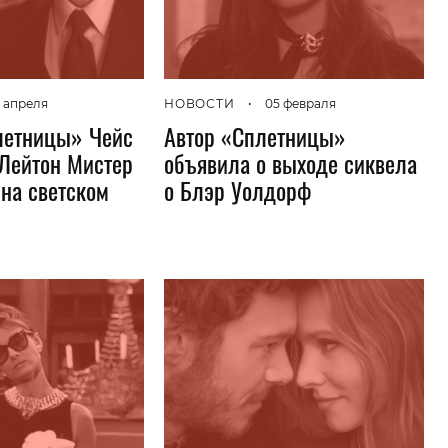
Гаджеты и а
Мнение Ред
 апреля
НОВОСТИ
•
05 февраля
летницы» Чейс
Автор «Сплетницы»
Лейтон Мистер
объявила о выходе сиквела
 на светском
о Блэр Уолдорф
и