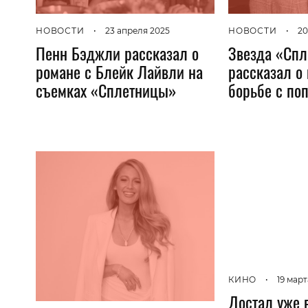
НОВОСТИ
•
23 апреля 2025
НОВОСТИ
•
20
Пенн Бэджли рассказал о
Звезда «Сп
романе с Блейк Лайвли на
рассказал о
съемках «Сплетницы»
борьбе с по
КИНО
•
19 март
Достал уже 