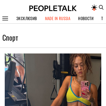
ЭКСКЛЮЗИВ
MADE IN RUSSIA
НОВОСТИ
ТЕ
ГЕРОИ PEOPLETALK
Спорт
СПЕЦПРОЕКТЫ
ИНТЕРВЬЮ
ПОКОЛЕНИЕ