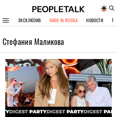
ЭКСКЛЮЗИВ
MADE IN RUSSIA
НОВОСТИ
ТЕ
ГЕРОИ PEOPLETALK
Стефания Маликова
СПЕЦПРОЕКТЫ
ИНТЕРВЬЮ
ПОКОЛЕНИЕ