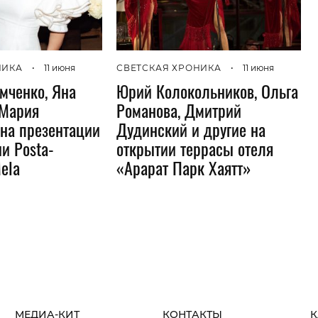
НИКА
•
11 июня
СВЕТСКАЯ ХРОНИКА
•
11 июня
мченко, Яна
Юрий Колокольников, Ольга
 Мария
Романова, Дмитрий
на презентации
Дудинский и другие на
и Posta-
открытии террасы отеля
ela
«Арарат Парк Хаятт»
МЕДИА-КИТ
КОНТАКТЫ
К