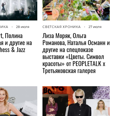
Гаджеты и а
Мнение Ред
НИКА
•
28 июля
СВЕТСКАЯ ХРОНИКА
•
27 июля
rt, Полина
Лиза Моряк, Ольга
я и другие на
Романова, Наталья Османн и
hess & Jazz
другие на спецпоказе
выставки «Цветы. Символ
красоты» от PEOPLETALK x
Третьяковская галерея