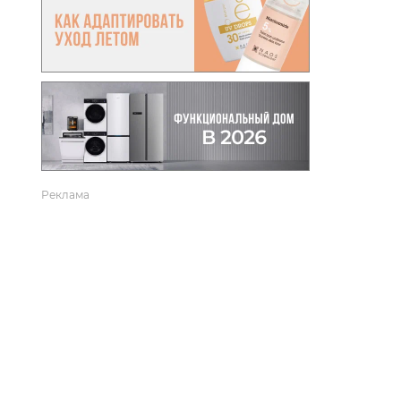
вто
акции
Реклама