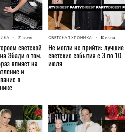
НИКА
•
21 июля
СВЕТСКАЯ ХРОНИКА
•
10 июля
героем светской
Не могли не прийти: лучшие
на Эбади о том,
светские события с 3 по 10
браз влияет на
июля
атление и
вание в
онике