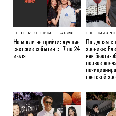
СВЕТСКАЯ ХРОНИКА
•
24 июля
СВЕТСКАЯ ХРО
Не могли не прийти: лучшие
По душам с 
светские события с 17 по 24
хроники: Еле
июля
как бьюти-о
первое впеч
позициониро
светской хр