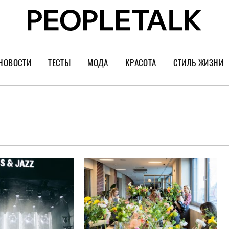
НОВОСТИ
ТЕСТЫ
МОДА
КРАСОТА
СТИЛЬ ЖИЗНИ
Тренды
Уход за лицом
Культура
Шопинг
Волосы
Кино и сер
Как носить
Маникюр
Еда и ресто
Украшения и часы
Парфюм
Путешестви
Спорт
Психология
Диеты
Астрология
Пластика
Музыка
Дизайн