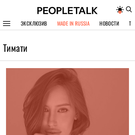
ЭКСКЛЮЗИВ
MADE IN RUSSIA
НОВОСТИ
ТЕ
ГЕРОИ PEOPLETALK
Тимати
СПЕЦПРОЕКТЫ
ИНТЕРВЬЮ
ПОКОЛЕНИЕ