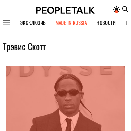
ЭКСКЛЮЗИВ
MADE IN RUSSIA
НОВОСТИ
ТЕ
ГЕРОИ PEOPLETALK
Трэвис Скотт
СПЕЦПРОЕКТЫ
ИНТЕРВЬЮ
ПОКОЛЕНИЕ