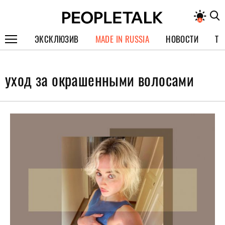
ЭКСКЛЮЗИВ
MADE IN RUSSIA
НОВОСТИ
ТЕ
ГЕРОИ PEOPLETALK
уход за окрашенными волосами
СПЕЦПРОЕКТЫ
ИНТЕРВЬЮ
ПОКОЛЕНИЕ