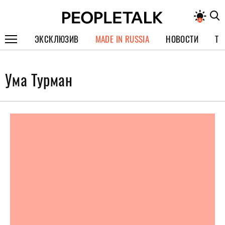
ЭКСКЛЮЗИВ
MADE IN RUSSIA
НОВОСТИ
ТЕ
ГЕРОИ PEOPLETALK
Ума Турман
СПЕЦПРОЕКТЫ
ИНТЕРВЬЮ
ПОКОЛЕНИЕ