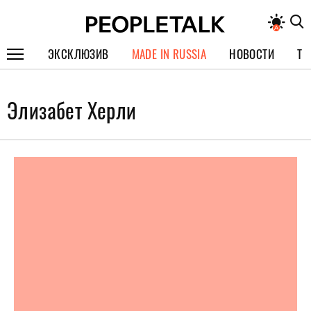
ЭКСКЛЮЗИВ
MADE IN RUSSIA
НОВОСТИ
ТЕ
ГЕРОИ PEOPLETALK
Элизабет Херли
СПЕЦПРОЕКТЫ
ИНТЕРВЬЮ
ПОКОЛЕНИЕ