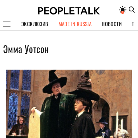
ЭКСКЛЮЗИВ
MADE IN RUSSIA
НОВОСТИ
ТЕ
ГЕРОИ PEOPLETALK
Эмма Уотсон
СПЕЦПРОЕКТЫ
ИНТЕРВЬЮ
ПОКОЛЕНИЕ