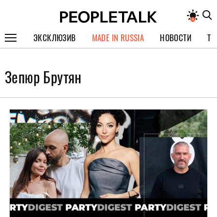
ЭКСКЛЮЗИВ
MADE IN RUSSIA
НОВОСТИ
ТЕ
ГЕРОИ PEOPLETALK
Зепюр Брутян
СПЕЦПРОЕКТЫ
ИНТЕРВЬЮ
ПОКОЛЕНИЕ