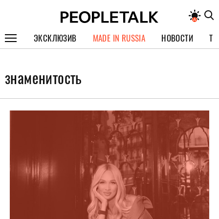
ЭКСКЛЮЗИВ
MADE IN RUSSIA
НОВОСТИ
ТЕ
ГЕРОИ PEOPLETALK
знаменитость
СПЕЦПРОЕКТЫ
ИНТЕРВЬЮ
ПОКОЛЕНИЕ