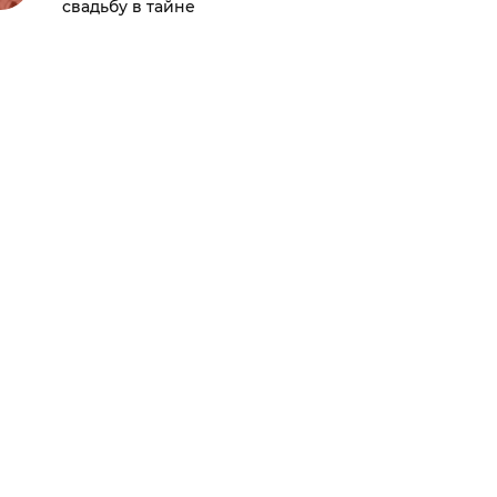
свадьбу в тайне
отмети