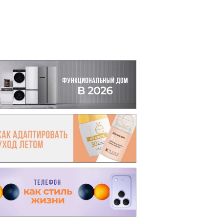
вто
акции