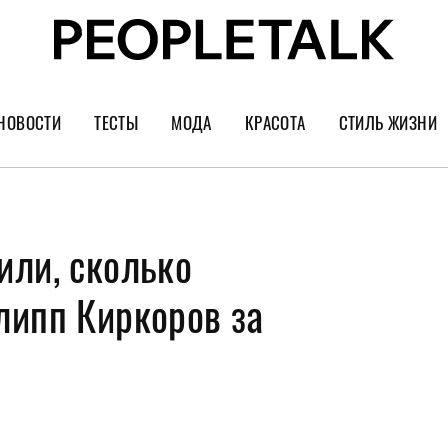
НОВОСТИ
ТЕСТЫ
МОДА
КРАСОТА
СТИЛЬ ЖИЗНИ
Тренды
Уход за лицом
Культура
Шопинг
Волосы
Кино и сер
или, сколько
Как носить
Маникюр
Еда и ресто
Украшения и часы
Парфюм
Путешестви
липп Киркоров за
Спорт
Психология
Диеты
Астрология
Пластика
Музыка
Дизайн