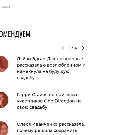
клама
КОМЕНДУЕМ
1
/
4
Дэйзи Эдгар-Джонс впервые
Нового
рассказала о возлюбленном и
Турции:
намекнула на будущую
аттрак
свадьбу
Певица 
Гарри Стайлс не пригласит
проком
участников One Direction на
скандал
свою свадьбу
вырезо
Олеся Иванченко рассказала,
Скоро Н
почему решила сохранить
рассказ