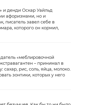
» и денди Оскар Уайльд
ми афоризмами, но и
, писатель завел себе в
мара, которого он кормил,
здатель «меблировочной
экстравагантен – принимал в
сахар, рис, соль, яйца, молоко.
вать зонтики, которых у него
вет безумцев. Как бы то ни было