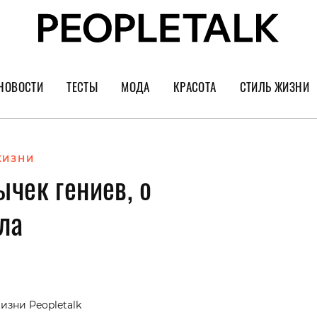
НОВОСТИ
ТЕСТЫ
МОДА
КРАСОТА
СТИЛЬ ЖИЗНИ
Тренды
Уход за лицом
Культура
Шопинг
Волосы
Кино и сер
ЖИЗНИ
чек гениев, о
Как носить
Маникюр
Еда и ресто
Украшения и часы
Парфюм
Путешестви
ла
Спорт
Психология
Диеты
Астрология
Пластика
Музыка
изни Peopletalk
Дизайн