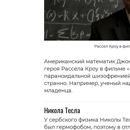
Рассел Кроу в фи
Американский математик Джон
героя Рассела Кроу в фильме 
параноидальной шизофренией,
странно. Например, ученый на
младенца.
Никола Тесла
У сербского физика Николы Те
был гермофобом, поэтому в отл