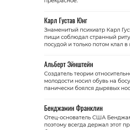
прекрасное.
Карл Густав Юнг
Знаменитый психиатр Карл Гу
пищи соблюдал странный ритуа
посудой и только потом клал в 
Альберт Эйнштейн
Создатель теории относительн
молодости носил обувь на босую
панически боялся дырявых нос
Бенджамин Франклин
Отец-основатель США Бенджа
поэтому всегда держал этот пр