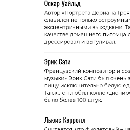
Оскар Уайльд
Автор «Портрета Дориана Грея
славился не только остроумны
эксцентричными выходками. Так
качестве домашнего питомца о
дрессировал и выгуливал.
Эрик Сати
Французский композитор и со
музыки» Эрик Сати был очень 
пищу исключительно белую еду: 
Также он любил коллекциониро
было более 100 штук.
Льюис Кэрролл
Считается, что фиолетовый – ц