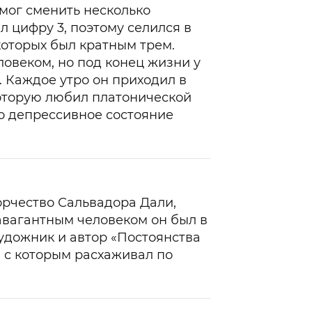
 мог сменить несколько
 цифру 3, поэтому селился в
которых был кратным трем.
ловеком, но под конец жизни у
. Каждое утро он приходил в
которую любил платонической
го депрессивное состояние
орчество Сальвадора Дали,
равагантным человеком он был в
удожник и автор «Постоянства
, с которым расхаживал по