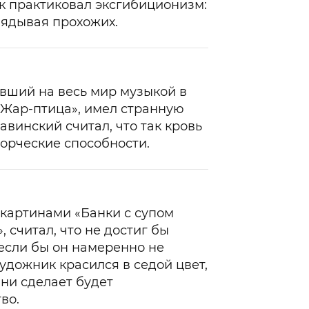
ик практиковал эксгибиционизм:
лядывая прохожих.
вший на весь мир музыкой в
«Жар-птица», имел странную
авинский считал, что так кровь
ворческие способности.
картинами «Банки с супом
 считал, что не достиг бы
 если бы он намеренно не
художник красился в седой цвет,
н ни сделает будет
во.