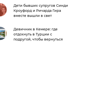
Федор 
Дети бывших супругов Синди
имя но
Кроуфорд и Ричарда Гира
вместе вышли в свет
Редкий 
Девичник в Кемере: где
заметил
отдохнуть в Турции с
сыном
подругой, чтобы вернуться