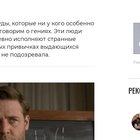
Гаджеты и а
Мнение Ред
ды, которые ни у кого особенно
говорим о гениях. Эти люди
евно исполняют странные
рых привычках выдающихся
ы не подозревала.
Ре
РЕ