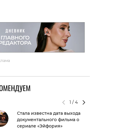
вто
акции
клама
КОМЕНДУЕМ
1
/
4
Стала известна дата выхода
Как ров
документального фильма о
красно
сериале «Эйфория»