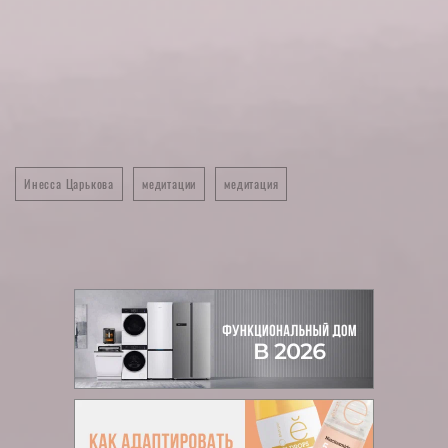
Инесса Царькова
медитации
медитация