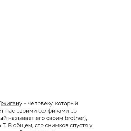
Гаджеты и а
Мнение Ред
Джиган
у – человеку, который
ет нас своими селфиками со
ый называет его своим brother),
a T. В общем, сто снимков спустя у