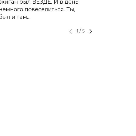
жиган был ВЕЗДЕ. И в день
емного повеселиться. Ты,
 был и там…
1
/
5