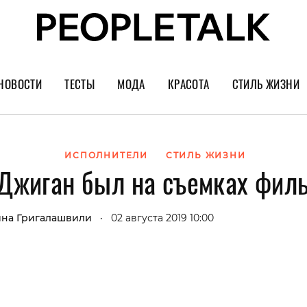
НОВОСТИ
ТЕСТЫ
МОДА
КРАСОТА
СТИЛЬ ЖИЗНИ
Тренды
Уход за лицом
Культура
Шопинг
Волосы
Кино и сер
ИСПОЛНИТЕЛИ
СТИЛЬ ЖИЗНИ
о Джиган был на съемках фил
Как носить
Маникюр
Еда и ресто
Украшения и часы
Парфюм
Путешестви
на Григалашвили
02 августа 2019 10:00
•
Спорт
Психология
Диеты
Астрология
Пластика
Музыка
Дизайн