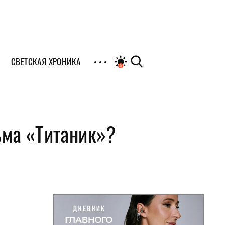
СВЕТСКАЯ ХРОНИКА
иалы
ьма «Титаник»?
раны
я