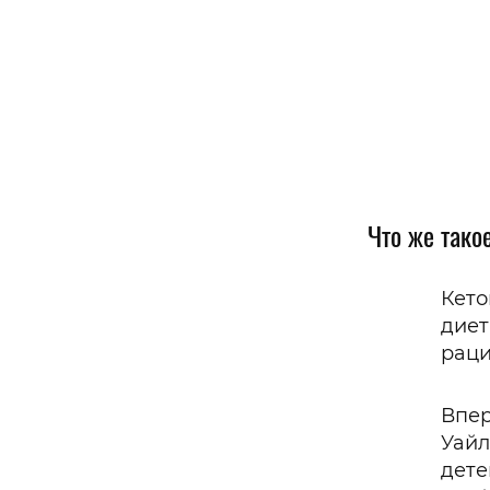
Что же тако
Кето
диет
раци
Впер
Уайл
дете