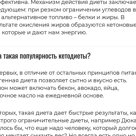
фективна. Механизм действия диеты заключае
едующем: при резком ограничении углеводов в
 альтернативное топливо – белки и жиры. В
льтате окисления жиров образуются кетоновы
, которые и дают нам энергию.
 такая популярность кетодиеты?
ервых, в отличие от остальных принципов пита
генная диета позволяет сытно и вкусно есть.
он может включать бекон, авокадо, яйца,
очное масло на ежедневной основе.
торых, такая диета дает быстрые результаты, ка
строго ограничительные диеты, например Дюка
лось бы, что еще надо человеку, который долго
я мечтает снизить вес? Но всегда есть одно но