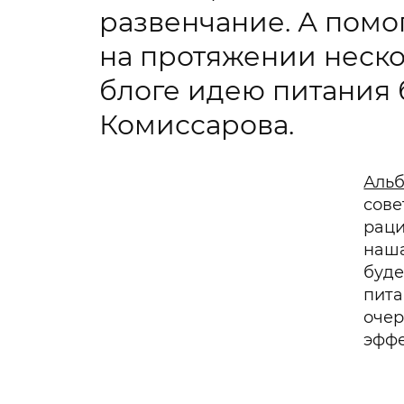
развенчание. А помог
на протяжении неско
блоге идею питания б
Комиссарова.
Аль
сове
раци
наша
буде
пита
очер
эффе