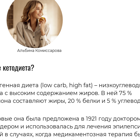
Альбина Комиссарова
е кетодиета?
генная диета (low carb, high fat) – низкоуглево
а с высоким содержанием жиров. В ней 75 %
она составляют жиры, 20 % белки и 5 % углево
вые она была предложена в 1921 году докторо
дером и использовалась для лечения эпилепси
й в случаях, когда медикаментозная терапия б