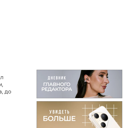
ел
м,
, до