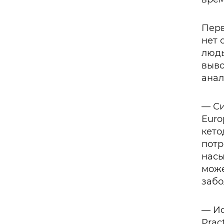
Перв
нет 
людь
выво
анал
— Си
Euro
кето
потр
насы
може
забо
— Ис
Prac