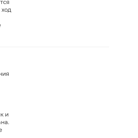
тся
 ход
е
ния
к и
на.
е
.