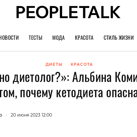
НОВОСТИ
ТЕСТЫ
МОДА
КРАСОТА
СТИЛЬ ЖИЗНИ
Тренды
Уход за лицом
Культура
Шопинг
Волосы
Кино и сер
ДИЕТЫ
КРАСОТА
но диетолог?»‎: Альбина Ком
Как носить
Маникюр
Еда и ресто
том, почему кетодиета опасн
Украшения и часы
Парфюм
Путешестви
Спорт
Психология
Диеты
Астрология
о
•
20 июня 2023 12:00
Пластика
Музыка
Дизайн