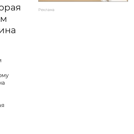
торая
Реклама
ем
бина
и
ому
на
ая