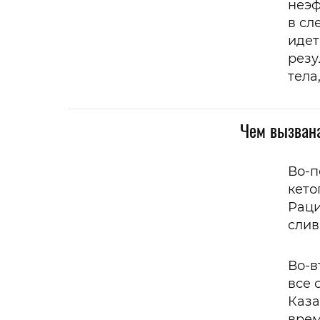
неэф
в сл
идет
резу
тела
Чем вызвана
Во-п
кето
Раци
слив
Во-в
все 
Каза
врем