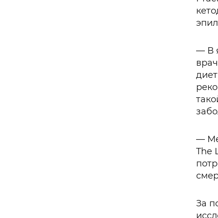
кето
эпил
— В 
врач
диет
реко
тако
забо
— Ме
The 
потр
смер
За п
иссл