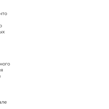
что
о
ых
нного
ия
в
але