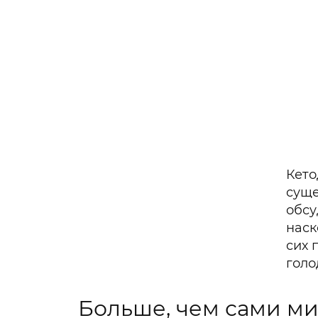
Кето
суще
обсу
наск
сих 
голо
Больше, чем сами ми