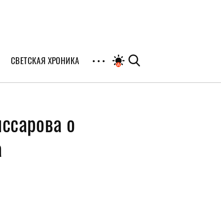
СВЕТСКАЯ ХРОНИКА
иалы
иссарова о
раны
а
я