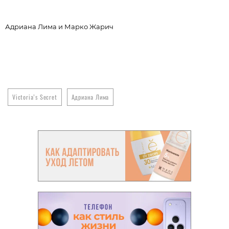
Адриана Лима и Марко Жарич
М
Victoria’s Secret
Адриана Лима