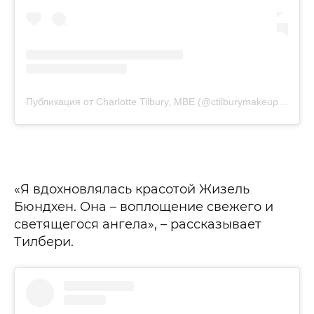
Публикация от Charlotte Tilbury, MBE (@ctilburymakeup)
8 Ноя
«Я вдохновлялась красотой Жизель
Бюндхен. Она – воплощение свежего и
светящегося ангела», – рассказывает
Тилбери.