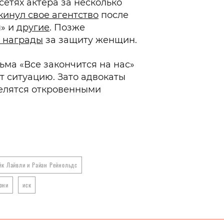
сетях актера за несколько
кинул свое агентство
после
ы» и
другие
. Позже
 награды
за защиту женщин.
ма «Все закончится на нас»
 ситуацию. Зато адвокаты
делятся откровенными
йк Лайвли и Райан Рейнольдс
они
иск