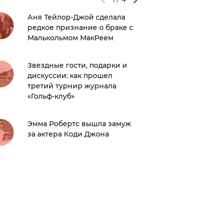
Аня Тейлор-Джой сделала
После с
редкое признание о браке с
Джекма
Малькольмом МакРеем
возлюб
Звездные гости, подарки и
Тест: н
дискуссии: как прошел
женско
третий турнир журнала
«Гольф-клуб»
Стало и
второй
Эмма Робертс вышла замуж
из нас»
за актера Коди Джона