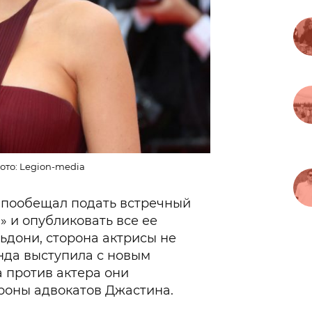
ото: Legion-media
а пообещал подать встречный
» и опубликовать все ее
ьдони, сторона актрисы не
анда выступила с новым
а против актера они
роны адвокатов Джастина.