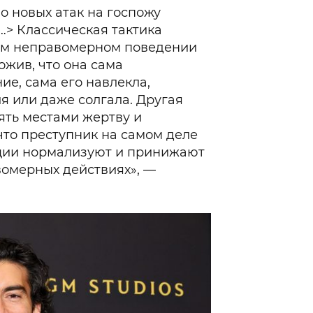
ло новых атак на госпожу
…> Классическая тактика
том неправомерном поведении
ожив, что она сама
ие, сама его навлекла,
 или даже солгала. Другая
ять местами жертву и
что преступник на самом деле
пции нормализуют и принижают
вомерных действиях», —