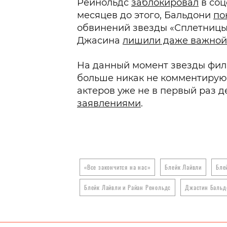
Рейнольдс
заблокировал
в соц
месяцев до этого, Бальдони
по
обвинений звезды «Сплетниц
Джасина
лишили даже важной
На данный момент звезды филь
больше никак не комментируют
актеров уже не в первый раз 
заявлениями
.
«Все закончится на нас»
Блейк Лайвли
Бле
Блейк Лайвли и Райан Ренольдс
Джастин Бальд