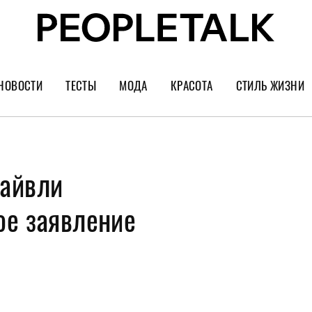
НОВОСТИ
ТЕСТЫ
МОДА
КРАСОТА
СТИЛЬ ЖИЗНИ
Тренды
Уход за лицом
Культура
Шопинг
Волосы
Кино и сер
Лайвли
Как носить
Маникюр
Еда и ресто
Украшения и часы
Парфюм
Путешестви
ое заявление
Спорт
Психология
Диеты
Астрология
Пластика
Музыка
Дизайн