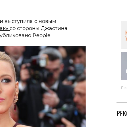
Гаджеты и а
Мнение Ред
и выступила с новым
так»
со стороны Джастина
убликовано People.
Ре
РЕ