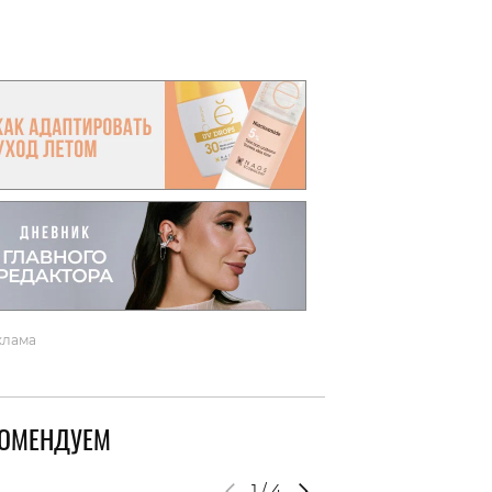
вто
акции
клама
КОМЕНДУЕМ
1
/
4