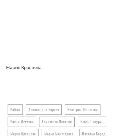
Мария Кравцова
Вл
Polina
Александра Бортич
Виктория Шелягова
Елена Летучая
Елизавета Пескова
Игорь Чапурин
Мария Кравцова
Мария Миногарова
Наталья Бардо