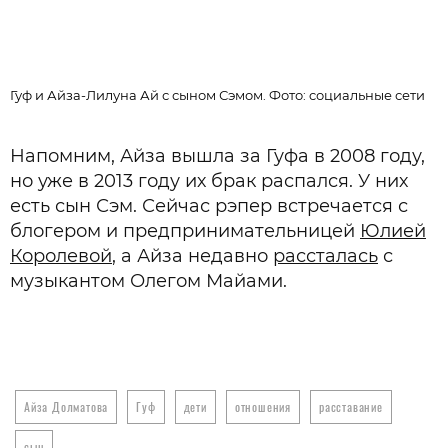
Гуф и Айза-Лилуна Ай с сыном Сэмом. Фото: cоциальные сети
Напомним, Айза вышла за Гуфа в 2008 году,
но уже в 2013 году их брак распался. У них
есть сын Сэм. Сейчас рэпер встречается с
блогером и предпринимательницей
Юлией
Королевой
, а Айза недавно
рассталась
с
музыкантом Олегом Майами.
Айза Долматова
Гуф
дети
отношения
расставание
сын