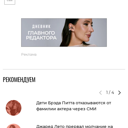
Г
Реклама
РЕКОМЕНДУЕМ
1
/
4
Дети Брэда Питта отказываются от
фамилии актера через СМИ
Джаред Лето прервал молчание на