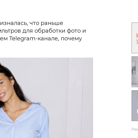
Гаджеты и а
Мнение Ред
изналась, что раньше
льтров для обработки фото и
оем Telegram-канале, почему
Ре