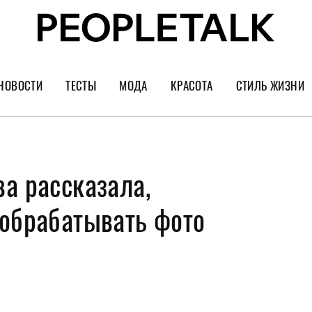
НОВОСТИ
ТЕСТЫ
МОДА
КРАСОТА
СТИЛЬ ЖИЗНИ
Тренды
Уход за лицом
Культура
Шопинг
Волосы
Кино и сер
а рассказала,
Как носить
Маникюр
Еда и ресто
Украшения и часы
Парфюм
Путешестви
 обрабатывать фото
Спорт
Психология
Диеты
Астрология
Пластика
Музыка
Дизайн