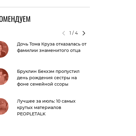
КОМЕНДУЕМ
1
/
4
Дочь Тома Круза отказалась от
⁠Адель 
фамилии знаменитого отца
свадьб
Бруклин Бекхэм пропустил
Гороско
день рождения сестры на
декабря
фоне семейной ссоры
зодиак
Лучшее за июль: 10 самых
Послед
крутых материалов
бараба
PEOPLETALK
Romanc
Честер