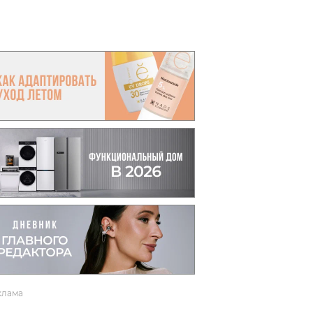
вто
акции
клама