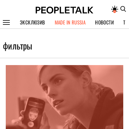
ЭКСКЛЮЗИВ
MADE IN RUSSIA
НОВОСТИ
ТЕ
ГЕРОИ PEOPLETALK
фильтры
СПЕЦПРОЕКТЫ
ИНТЕРВЬЮ
ПОКОЛЕНИЕ