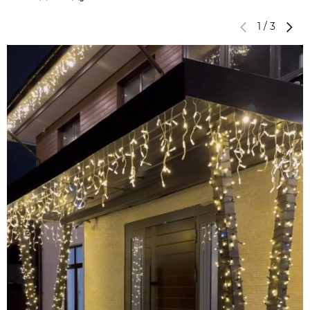
1
/
3