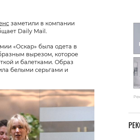
Гаджеты и а
Мнение Ред
енс
заметили в компании
щает Daily Mail.
мии «Оскар» была одета в
бразным вырезом, которое
рткой и балетками. Образ
ила белыми серьгами и
Ре
РЕ