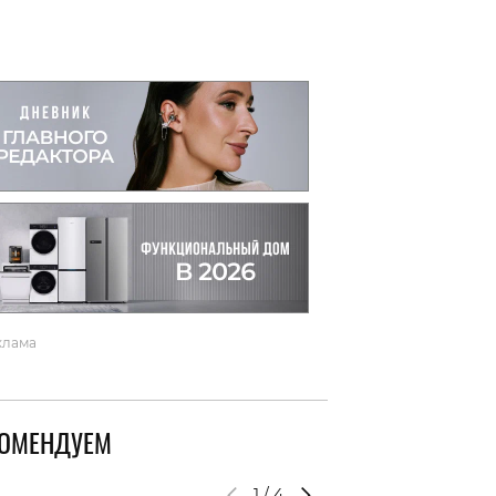
вто
акции
клама
КОМЕНДУЕМ
1
/
4