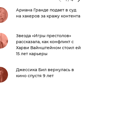
Ариана Гранде подает в суд
Уилл С
на хакеров за кражу контента
теплые
женой:
Звезда «Игры престолов»
Опубли
рассказала, как конфликт с
совмес
Харви Вайнштейном стоил ей
Роберта
15 лет карьеры
съемок
Джессика Бил вернулась в
ANNA A
кино спустя 9 лет
мечту:
миг мо