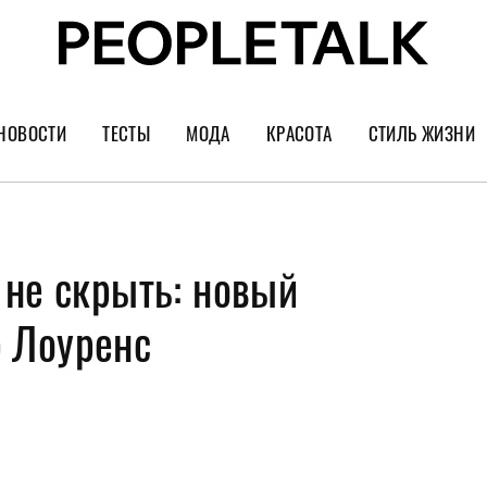
НОВОСТИ
ТЕСТЫ
МОДА
КРАСОТА
СТИЛЬ ЖИЗНИ
Тренды
Уход за лицом
Культура
Шопинг
Волосы
Кино и сер
 не скрыть: новый
Как носить
Маникюр
Еда и ресто
Украшения и часы
Парфюм
Путешестви
 Лоуренс
Спорт
Психология
Диеты
Астрология
Пластика
Музыка
Дизайн