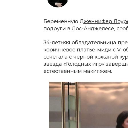
Беременную
Дженнифер Лоур
подруги в Лос-Анджелесе, сооб
34-летняя обладательница пре
коричневое платье-миди с V-о
сочетала с черной кожаной ку
звезда «Голодных игр» заверш
естественным макияжем.