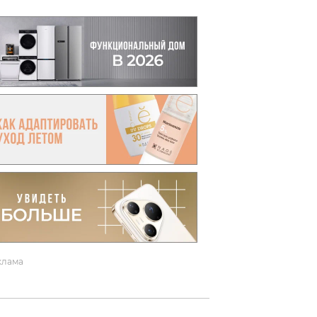
вто
акции
клама