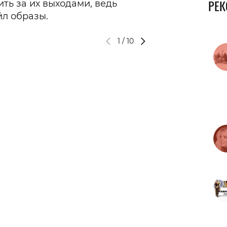
РЕ
ть за их выходами, ведь
йл образы.
1
/
10