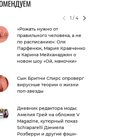
КОМЕНДУЕМ
1
/
4
«Рожать нужно от
Такого 
правильного человека, а не
Джесси
по расписанию»: Оля
береме
Парфенюк, Мария Кравченко
и Карина Мейханаджян о
Стоит п
новом шоу «Ой, мамочки»
Миддлто
Сын Бритни Спирс опроверг
вирусные теории о жизни
Новый 
поп-звезды
Хейли. 
покрас
Дневник редактора моды:
Амелия Грей на обложке V
Magazine, кутюрный показ
Schiaparelli Дэниела
Розберри и другие фэшн-