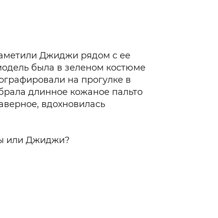
Белла Хадид
заметили Джиджи рядом с ее
модель была в зеленом костюме
тографировали на прогулке в
брала длинное кожаное пальто
наверное, вдохновилась
ллы или Джиджи?