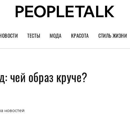
НОВОСТИ
ТЕСТЫ
МОДА
КРАСОТА
СТИЛЬ ЖИЗНИ
Тренды
Уход за лицом
Культура
Шопинг
Волосы
Кино и сер
д: чей образ круче?
Как носить
Маникюр
Еда и ресто
Украшения и часы
Парфюм
Путешестви
Спорт
Психология
Диеты
Астрология
ла новостей
Пластика
Музыка
Дизайн