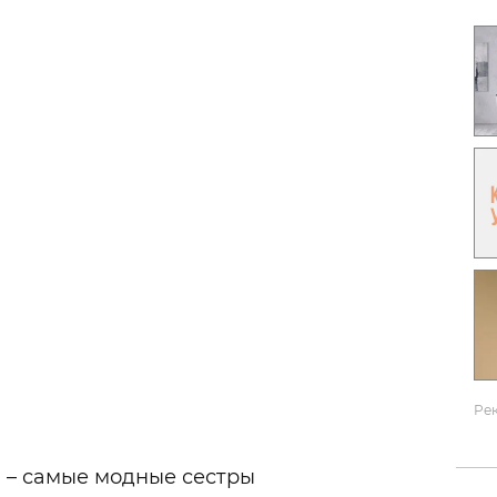
Гаджеты и а
Мнение Ред
Ре
) – самые модные сестры