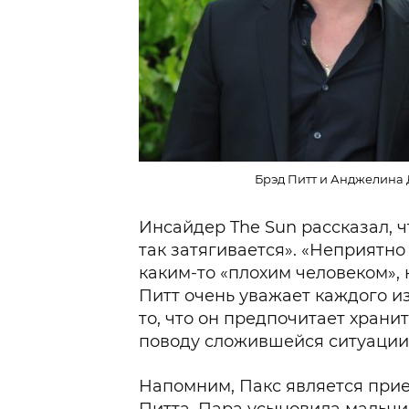
Брэд Питт и Анджелина Д
Инсайдер The Sun рассказал, чт
так затягивается». «Неприятно
каким-то «плохим человеком», 
Питт очень уважает каждого из
то, что он предпочитает храни
поводу сложившейся ситуации»
Напомним, Пакс является при
Питта. Пара усыновила мальчик