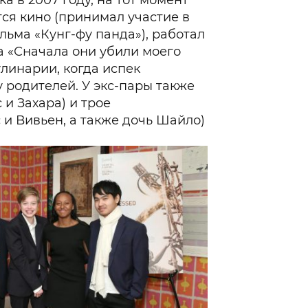
тся кино (принимал участие в
льма «Кунг-фу панда»), работал
 «Сначала они убили моего
улинарии, когда испек
 родителей. У экс-пары также
и Захара) и трое
 и Вивьен, а также дочь Шайло)