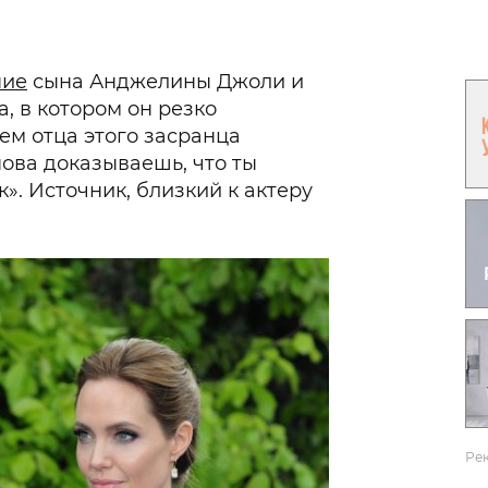
Гаджеты и а
Мнение Ред
ние
сына Анджелины Джоли и
а, в котором он резко
нем отца этого засранца
нова доказываешь, что ты
». Источник, близкий к актеру
Ре