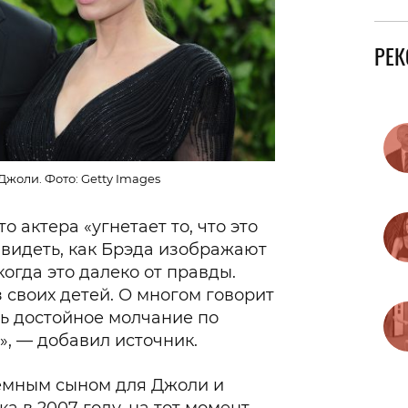
РЕ
жоли. Фото: Getty Images
о актера «угнетает то, что это
 видеть, как Брэда изображают
когда это далеко от правды.
 своих детей. О многом говорит
ть достойное молчание по
, — добавил источник.
емным сыном для Джоли и
а в 2007 году, на тот момент