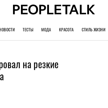
НОВОСТИ
ТЕСТЫ
МОДА
КРАСОТА
СТИЛЬ ЖИЗНИ
Тренды
Уход за лицом
Культура
Шопинг
Волосы
Кино и сер
ровал на резкие
Как носить
Маникюр
Еда и ресто
Украшения и часы
Парфюм
Путешестви
а
Спорт
Психология
Диеты
Астрология
Пластика
Музыка
Дизайн