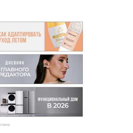
вто
акции
клама