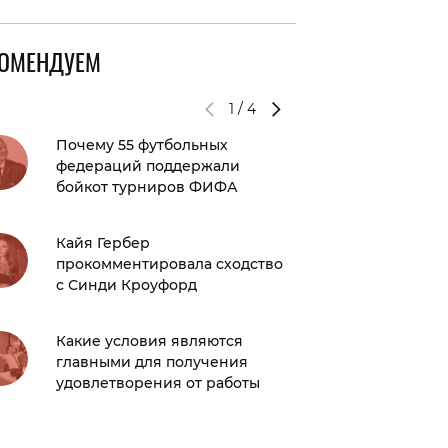
КОМЕНДУЕМ
1
/
4
Почему 55 футбольных
Звезда
федераций поддержали
Логан 
бойкот турниров ФИФА
возлюб
Кайя Гербер
«Она уш
прокомментировала сходство
осущест
с Синди Кроуфорд
вернула
умерше
фанатк
Какие условия являются
проком
главными для получения
удовлетворения от работы
«Джент
возвра
сериал