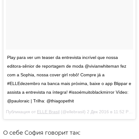
Play para ver um teaser da entrevista incrível que nossa
editora-sênior de reportagem de moda @vivianwhiteman fez
com a Sophia, nossa cover girl robô! Compre já a
#ELLEdezembro na banca mais próxima, baixe o app Blippar e
assista a entrevista na íntegra! #issoémuitoblackmirror Vídeo:
@pauloraic | Trilha: @thiagopethit
Публикация от
ELLE Brasil
(@ellebrasil)
2 Дек 2016 в 11:52 PST
О себе София говорит так: