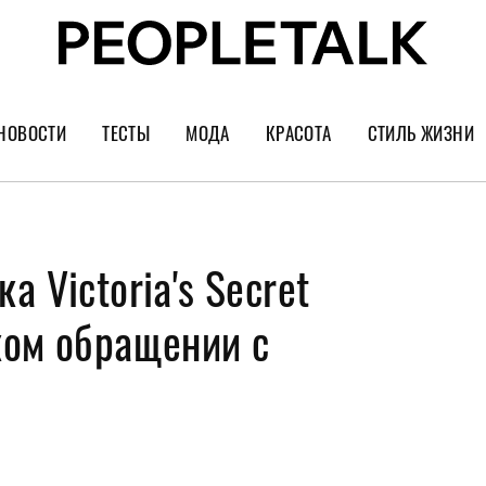
НОВОСТИ
ТЕСТЫ
МОДА
КРАСОТА
СТИЛЬ ЖИЗНИ
Тренды
Уход за лицом
Культура
Шопинг
Волосы
Кино и сер
 Victoria's Secret
Как носить
Маникюр
Еда и ресто
Украшения и часы
Парфюм
Путешестви
ком обращении с
Спорт
Психология
Диеты
Астрология
Пластика
Музыка
Дизайн