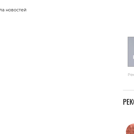
Гаджеты и а
ла новостей
Мнение Ред
Ре
РЕ