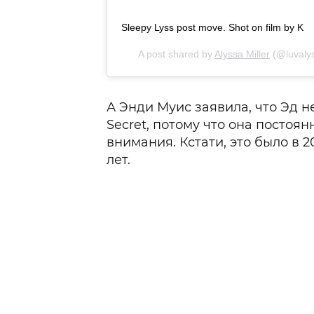
Sleepy Lyss post move. Shot on film by K
A post shared by
Alyssa Miller
(@luvalys
А Энди Муис заявила, что Эд не 
Secret, потому что она постоян
внимания. Кстати, это было в 2
лет.