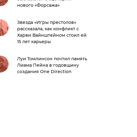
нового «Форсажа»
рассказ
отношен
бойфре
Звезда «Игры престолов»
рассказала, как конфликт с
Харви Вайнштейном стоил ей
Королев
15 лет карьеры
дорогие
Луи Томлинсон почтил память
Собрал
Лиама Пейна в годовщину
информ
создания One Direction