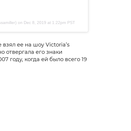
samiller) on
Dec 8, 2019 at 1:22pm PST
взял ее на шоу Victoria’s
но отвергала его знаки
007 году, когда ей было всего 19