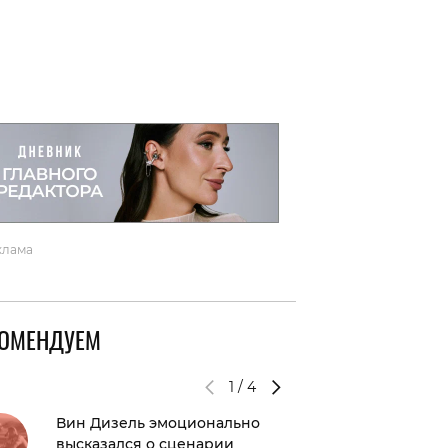
вто
акции
клама
КОМЕНДУЕМ
1
/
4
Вин Дизель эмоционально
«Я была
высказался о сценарии
Джесси