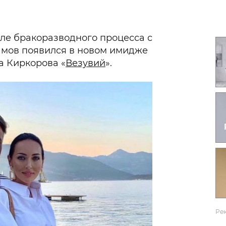
Гаджеты и а
Мнение Ред
ле бракоразводного процесса с
амов появился в новом имидже
а Киркорова «
Везувий
».
Ре