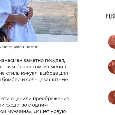
РЕ
Фото: социальные сети
изнесмен заметно похудел,
олосым брюнетом, и сменил
а стиль кэжуал, выбрав для
й бомбер и солнцезащитные
 Сети оценили преображение
и сходство с одним
кой мужчина», «Ищет новую