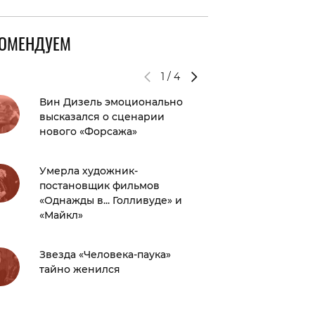
КОМЕНДУЕМ
1
/
4
Вин Дизель эмоционально
Радониц
высказался о сценарии
нельзя 
нового «Форсажа»
Саша С
Умерла художник-
Сысоев
постановщик фильмов
отноше
«Однажды в... Голливуде» и
расста
«Майкл»
Фильм 
Звезда «Человека-паука»
Сарика
тайно женился
первый