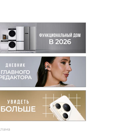
вто
акции
клама