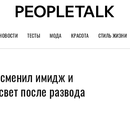
НОВОСТИ
ТЕСТЫ
МОДА
КРАСОТА
СТИЛЬ ЖИЗНИ
Тренды
Уход за лицом
Культура
Шопинг
Волосы
Кино и сер
 сменил имидж и
Как носить
Маникюр
Еда и ресто
Украшения и часы
Парфюм
Путешестви
свет после развода
Спорт
Психология
Диеты
Астрология
Пластика
Музыка
Дизайн