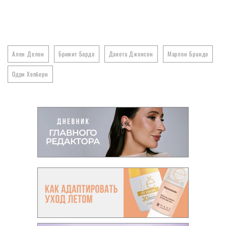
Ален Делон
Брижит Бардо
Дакота Джонсон
Марлон Брандо
Одри Хепберн