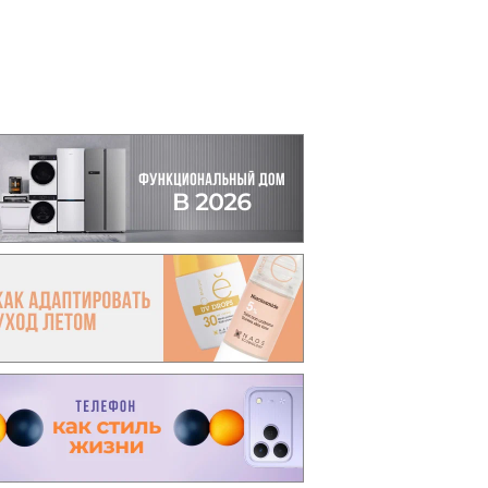
вто
акции