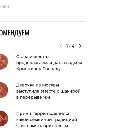
клама
КОМЕНДУЕМ
1
/
4
Стала известна
Как вес
предполагаемая дата свадьбы
году? Г
Криштиану Роналду
контен
Девочка из Москвы
Скандал
выступила вместе с Шакирой
«похор
в перерыве ЧМ
Телеве
проком
фейков
Принц Гарри поделился,
какой семейной традицией
чтит память принцессы
Что нос