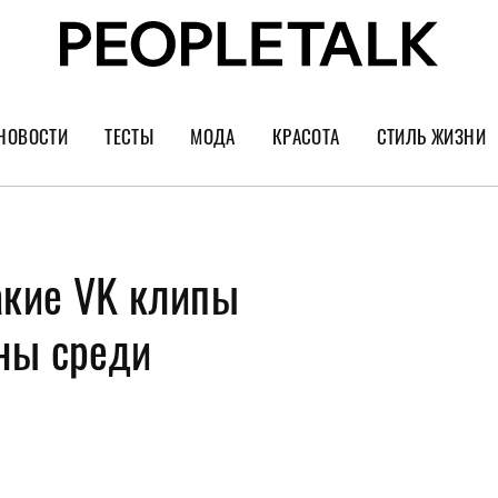
НОВОСТИ
ТЕСТЫ
МОДА
КРАСОТА
СТИЛЬ ЖИЗНИ
Тренды
Уход за лицом
Культура
Шопинг
Волосы
Кино и сер
акие VK клипы
Как носить
Маникюр
Еда и ресто
Украшения и часы
Парфюм
Путешестви
ны среди
Спорт
Психология
Диеты
Астрология
Пластика
Музыка
Дизайн