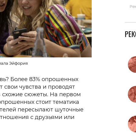
Ре
РЕ
иала Эйфория
овь? Более 83% опрошенных
т свои чувства и проводят
з схожие сюжеты. На первом
опрошенных стоит тематика
ателей пересылают шуточные
отношения с друзьями или